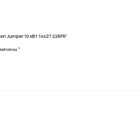
en Jumper 10 кВт 14х27 226FR”
*
омечены