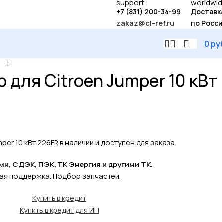
+7 (831) 200-34-99
Доставк
zakaz@cl-ref.ru
по Росс
0
ру
 для Citroen Jumper 10 кВт
per 10 кВт 226FR в наличии и доступен для заказа.
, СДЭК, ПЭК, ТК Энергия и другими ТК.
кая поддержка. Подбор запчастей.
Купить в кредит
Купить в кредит для ИП