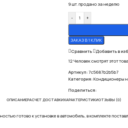
9
шт. продано за неделю
-
+
ЗАКАЗ В 1 КЛИК
Сравнить
Добавить в из
12
Человек смотрят этот тов
Артикул:
7c5687b2b5b7
Категория:
Кондиционеры на
Поделиться:
ОПИСАНИЕ
РАСЧЕТ ДОСТАВКИ
ХАРАКТЕРИСТИКИ
ОТЗЫВЫ (0)
лностью готово к установке в автомобиль, в комплекте пост