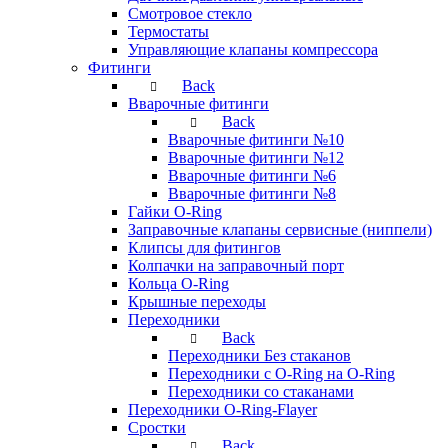
Смотровое стекло
Термостаты
Управляющие клапаны компрессора
Фитинги
Back
Вварочные фитинги
Back
Вварочные фитинги №10
Вварочные фитинги №12
Вварочные фитинги №6
Вварочные фитинги №8
Гайки O-Ring
Заправочные клапаны сервисные (ниппели)
Клипсы для фитингов
Колпачки на заправочный порт
Кольца O-Ring
Крышные переходы
Переходники
Back
Переходники Без стаканов
Переходники с O-Ring на O-Ring
Переходники со стаканами
Переходники O-Ring-Flayer
Сростки
Back