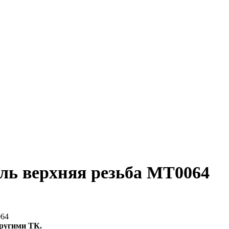
ль верхняя резьба МТ0064
064
ругими ТК.