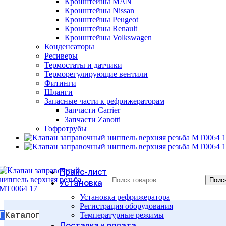
Кронштейны MAN
Кронштейны Nissan
Кронштейны Peugeot
Кронштейны Renault
Кронштейны Volkswagen
Конденсаторы
Ресиверы
Термостаты и датчики
Терморегулирующие вентили
Фитинги
Шланги
Запасные части к рефрижераторам
Запчасти Carrier
Запчасти Zanotti
Гофротрубы
Прайс-лист
Поис
Установка
Установка рефрижератора
Регистрация оборудования
Каталог
Температурные режимы
Доставка и оплата