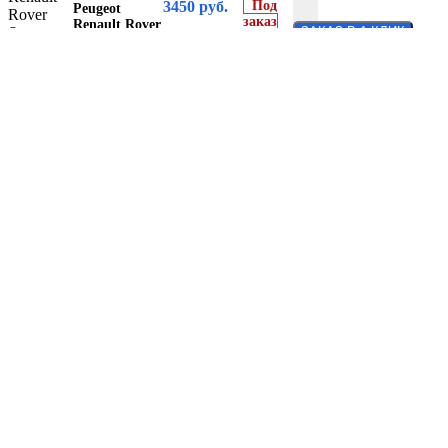
3450
руб.
Под
Peugeot
заказ
Renault Rover
ЗАКАЗ В 1 КЛИК
Seat Skoda
Volkswagen
VOLVO
Citroen