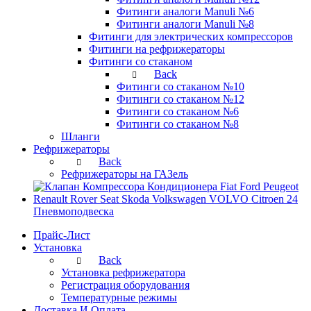
Фитинги аналоги Manuli №6
Фитинги аналоги Manuli №8
Фитинги для электрических компрессоров
Фитинги на рефрижераторы
Фитинги со стаканом
Back
Фитинги со стаканом №10
Фитинги со стаканом №12
Фитинги со стаканом №6
Фитинги со стаканом №8
Шланги
Рефрижераторы
Back
Рефрижераторы на ГАЗель
Пневмоподвеска
Прайс-Лист
Установка
Back
Установка рефрижератора
Регистрация оборудования
Температурные режимы
Доставка И Оплата