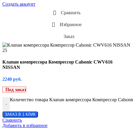
Кронштейны компрессора на Грейдеры
Фитинги на рефрижераторы
Создать аккаунт
Кронштейны компрессора на Комбайны
Фитинги со стаканом
Кронштейны компрессора на Тракторы ВТ
Сравнить
Кронштейны компрессора на Тракторы Киров
Кронштейны компрессора на Тракторы МТЗ
Избранное
Кронштейны компрессора на Тракторы ХТЗ
Кронштейны компрессора на Экскаваторы и 
Заказ
Кронштейны МАЗ
Кронштейны ПАЗ
Кронштейны УАЗ
Кронштейны УРАЛ
Клапан компрессора Компрессор Calsonic CWV616
NISSAN
2240
руб.
Под заказ
Количество товара Клапан компрессора Компрессор Calso
-
ЗАКАЗ В 1 КЛИК
Сравнить
Добавить в избранное