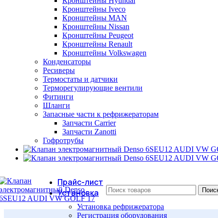
Кронштейны Hyundai
Кронштейны Iveco
Кронштейны MAN
Кронштейны Nissan
Кронштейны Peugeot
Кронштейны Renault
Кронштейны Volkswagen
Конденсаторы
Ресиверы
Термостаты и датчики
Терморегулирующие вентили
Фитинги
Шланги
Запасные части к рефрижераторам
Запчасти Carrier
Запчасти Zanotti
Гофротрубы
Прайс-лист
Поис
Установка
Установка рефрижератора
Регистрация оборудования