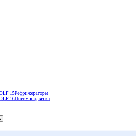
Рефрижераторы
Пневмоподвеска
к