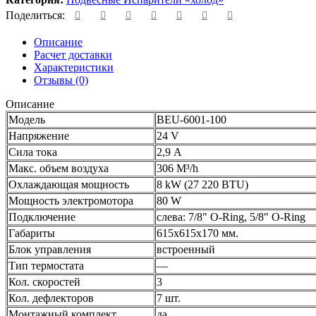
Поделиться:
Описание
Расчет доставки
Характеристики
Отзывы (0)
Описание
Модель
BEU-6001-100
Напряжение
24 V
Сила тока
2,9 А
Макс. объем воздуха
306 M³/h
Охлаждающая мощность
8 kW (27 220 BTU)
Мощность электромотора
80 W
Подключение
слева: 7/8" O-Ring, 5/8" O-Ring
Габариты
615x615x170 мм.
Блок управления
встроенный
Тип термостата
—
Кол. скоростей
3
Кол. дефлекторов
7 шт.
Монтажный комплект
да