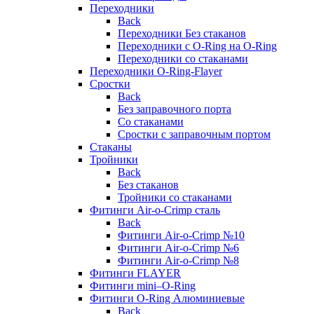
Переходники
Back
Переходники Без стаканов
Переходники с O-Ring на O-Ring
Переходники со стаканами
Переходники O-Ring-Flayer
Сростки
Back
Без заправочного порта
Со стаканами
Сростки с заправочным портом
Стаканы
Тройники
Back
Без стаканов
Тройники со стаканами
Фитинги Air-o-Crimp сталь
Back
Фитинги Air-o-Crimp №10
Фитинги Air-o-Crimp №6
Фитинги Air-o-Crimp №8
Фитинги FLAYER
Фитинги mini–O-Ring
Фитинги O-Ring Алюминиевые
Back