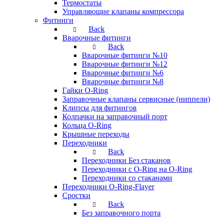
Термостаты
Управляющие клапаны компрессора
Фитинги
Back
Вварочные фитинги
Back
Вварочные фитинги №10
Вварочные фитинги №12
Вварочные фитинги №6
Вварочные фитинги №8
Гайки O-Ring
Заправочные клапаны сервисные (ниппели)
Клипсы для фитингов
Колпачки на заправочный порт
Кольца O-Ring
Крышные переходы
Переходники
Back
Переходники Без стаканов
Переходники с O-Ring на O-Ring
Переходники со стаканами
Переходники O-Ring-Flayer
Сростки
Back
Без заправочного порта