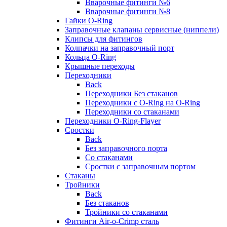
Вварочные фитинги №6
Вварочные фитинги №8
Гайки O-Ring
Заправочные клапаны сервисные (ниппели)
Клипсы для фитингов
Колпачки на заправочный порт
Кольца O-Ring
Крышные переходы
Переходники
Back
Переходники Без стаканов
Переходники с O-Ring на O-Ring
Переходники со стаканами
Переходники O-Ring-Flayer
Сростки
Back
Без заправочного порта
Со стаканами
Сростки с заправочным портом
Стаканы
Тройники
Back
Без стаканов
Тройники со стаканами
Фитинги Air-o-Crimp сталь