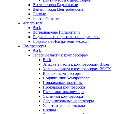
Вентиляторы с диффузором
Вентиляторы Радиальные
Вентиляторы Центробежные
Осевые
Центробежные
Испарители
Back
Встраиваемые Испарители
Подвесные испарители «холод-тепло»
Подвесные Испарители «холод»
Компрессоры
Back
Запасные части к компрессорам
Back
Запасные части к компрессорам Bitzer
Запасные части к компрессорам BOCK
Крышки компрессора
Подшипники компрессора
Прижимные пластины
Прокладки компрессора
Пыльники компрессора
Сальники компрессора
Соединительные коллекторы
Уплотнительные кольца
Шкивы