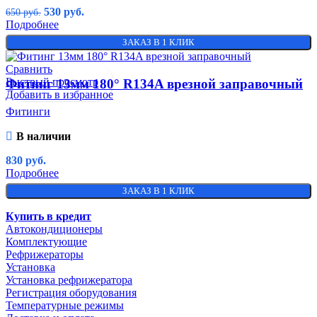
530
руб.
650
руб.
Подробнее
ЗАКАЗ В 1 КЛИК
Сравнить
Быстрый просмотр
Фитинг 13мм 180° R134A врезной заправочный
Добавить в избранное
Фитинги
В наличии
830
руб.
Подробнее
ЗАКАЗ В 1 КЛИК
Купить в кредит
Автокондиционеры
Комплектующие
Рефрижераторы
Установка
Установка рефрижератора
Регистрация оборудования
Температурные режимы