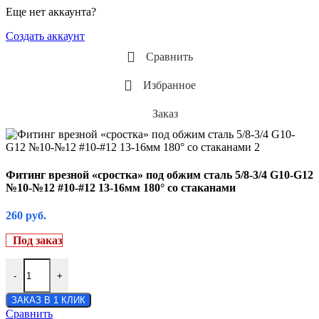
Кондиционеры на КАМАЗ
Кронштейны для Тракторов
Фитинги аналоги Manuli
Еще нет аккаунта?
Кронштейны Камаз
Фитинги для электрических компрессоров
Кронштейны компрессора на Грейдеры
Фитинги на рефрижераторы
Создать аккаунт
Кронштейны компрессора на Комбайны
Фитинги со стаканом
Кронштейны компрессора на Тракторы ВТ
Сравнить
Кронштейны компрессора на Тракторы Киров
Кронштейны компрессора на Тракторы МТЗ
Избранное
Кронштейны компрессора на Тракторы ХТЗ
Кронштейны компрессора на Экскаваторы и 
Заказ
Кронштейны МАЗ
Кронштейны ПАЗ
Кронштейны УАЗ
Кронштейны УРАЛ
Фитинг врезной «сростка» под обжим сталь 5/8-3/4 G10-G12
№10-№12 #10-#12 13-16мм 180° со стаканами
260
руб.
Под заказ
-
+
ЗАКАЗ В 1 КЛИК
Сравнить