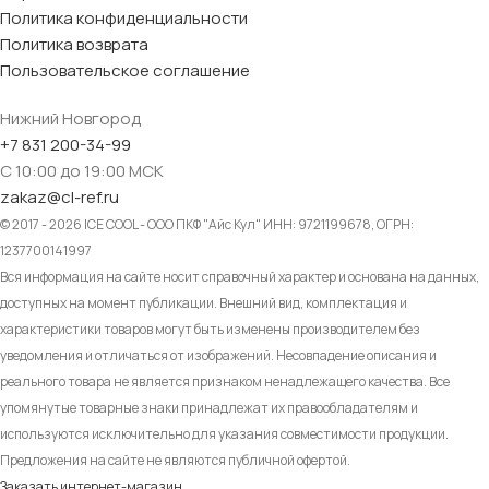
Политика конфиденциальности
Политика возврата
Пользовательское соглашение
Нижний Новгород
+7 831 200-34-99
С 10:00 до 19:00 МСК
zakaz@cl-ref.ru
© 2017 - 2026 ICE COOL - ООО ПКФ "Айс Кул" ИНН: 9721199678, ОГРН:
1237700141997
Вся информация на сайте носит справочный характер и основана на данных,
доступных на момент публикации. Внешний вид, комплектация и
характеристики товаров могут быть изменены производителем без
уведомления и отличаться от изображений. Несовпадение описания и
реального товара не является признаком ненадлежащего качества. Все
упомянутые товарные знаки принадлежат их правообладателям и
используются исключительно для указания совместимости продукции.
Предложения на сайте не являются публичной офертой.
Заказать интернет-магазин