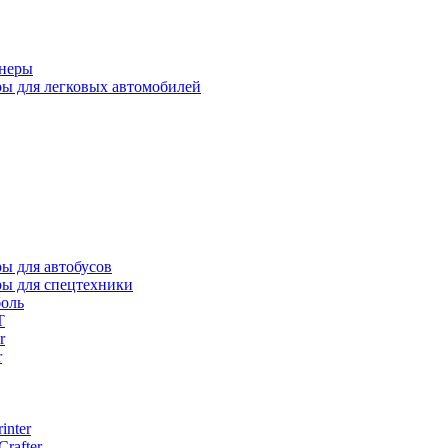
неры
ы для легковых автомобилей
ы для автобусов
ы для спецтехники
боль
T
r
r
inter
rafter