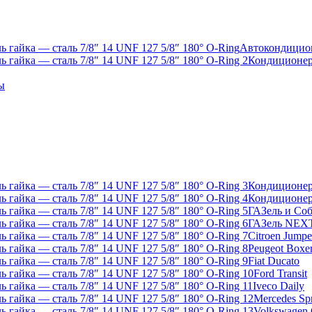
Автокондицио
Кондиционер
ы
Кондиционер
Кондиционер
ГАЗель и Со
ГАЗель NEX
Citroen Jumpe
Peugeot Boxe
Fiat Ducato
Ford Transit
Iveco Daily
Mercedes Spr
Volkswagen C