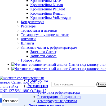
Кронштейны MAN
Кронштейны Nissan
Кронштейны Peugeot
Кронштейны Renault
Кронштейны Volkswagen
Конденсаторы
Ресиверы
Термостаты и датчики
Терморегулирующие вентили
Фитинги
Шланги
Запасные части к рефрижераторам
Запчасти Carrier
Запчасти Zanotti
Гофротрубы
Прайс-лист
Поис
Установка
Установка рефрижератора
Регистрация оборудования
Каталог
Температурные режимы
Доставка и оплата