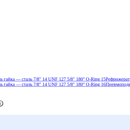
Рефрижера
Пневмоподв
к