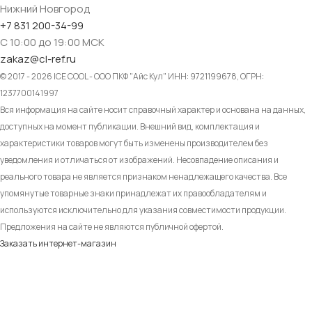
Нижний Новгород
+7 831 200-34-99
С 10:00 до 19:00 МСК
zakaz@cl-ref.ru
© 2017 - 2026 ICE COOL - ООО ПКФ "Айс Кул" ИНН: 9721199678, ОГРН:
1237700141997
Вся информация на сайте носит справочный характер и основана на данных,
доступных на момент публикации. Внешний вид, комплектация и
характеристики товаров могут быть изменены производителем без
уведомления и отличаться от изображений. Несовпадение описания и
реального товара не является признаком ненадлежащего качества. Все
упомянутые товарные знаки принадлежат их правообладателям и
используются исключительно для указания совместимости продукции.
Предложения на сайте не являются публичной офертой.
Заказать интернет-магазин