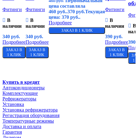
Первоначальная
460
руб.
об
цена составляла
Фитинги
Фитинги
Фитинги
460 руб..
370
руб.
Текущая
Фит
цена: 370 руб..
В
В
В
Подробнее
В
наличии
наличии
наличии
ЗАКАЗ В 1 КЛИК
нал
340
руб.
340
руб.
390
руб.
Подробнее
Подробнее
Подробнее
390
Под
ЗАКАЗ В
ЗАКАЗ В
ЗАКАЗ В
1 КЛИК
1 КЛИК
1 КЛИК
ЗА
1 
Купить в кредит
Автокондиционеры
Комплектующие
Рефрижераторы
Установка
Установка рефрижератора
Регистрация оборудования
Температурные режимы
Доставка и оплата
Гарантия
Дилерам