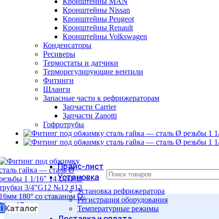
Кронштейны MAN
Кронштейны Nissan
Кронштейны Peugeot
Кронштейны Renault
Кронштейны Volkswagen
Конденсаторы
Ресиверы
Термостаты и датчики
Терморегулирующие вентили
Фитинги
Шланги
Запасные части к рефрижераторам
Запчасти Carrier
Запчасти Zanotti
Гофротрубы
Прайс-лист
Установка
Установка рефрижератора
Регистрация оборудования
Каталог
Температурные режимы
Доставка и оплата