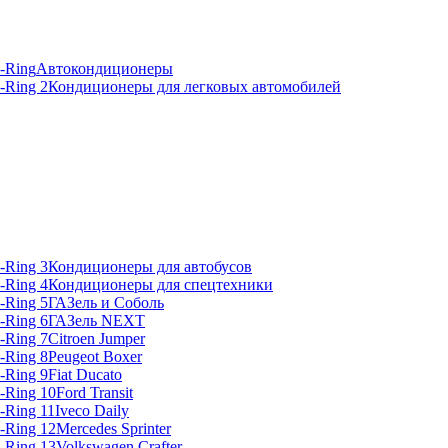
Автокондиционеры
Кондиционеры для легковых автомобилей
Кондиционеры для автобусов
Кондиционеры для спецтехники
ГАЗель и Соболь
ГАЗель NEXT
Citroen Jumper
Peugeot Boxer
Fiat Ducato
Ford Transit
Iveco Daily
Mercedes Sprinter
Volkswagen Crafter