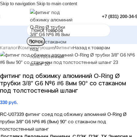
Skip to navigation
Skip to main content
+7 (831) 200-34-
Поиск
Каталог
/
Комплектующие
/
Фитинги
Назад к товарам
фитинг под обжимку алюминий O-Ring Ø
трубки 3/8″ G6 №6 #6 8мм 90° со стаканом
под толстостенный шланг
330
руб.
RC-U07339 фитинг соед под обжимку алюминий O-Ring Ø
трубки 3/8″ G6 №6 #6 (8мм) 90° со стаканом под
толстостенный шланг
Доставка Деловыми Линиями, СДЭК, ПЭК, ТК Энергия и