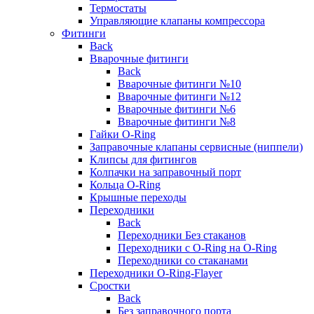
Термостаты
Управляющие клапаны компрессора
Фитинги
Back
Вварочные фитинги
Back
Вварочные фитинги №10
Вварочные фитинги №12
Вварочные фитинги №6
Вварочные фитинги №8
Гайки O-Ring
Заправочные клапаны сервисные (ниппели)
Клипсы для фитингов
Колпачки на заправочный порт
Кольца O-Ring
Крышные переходы
Переходники
Back
Переходники Без стаканов
Переходники с O-Ring на O-Ring
Переходники со стаканами
Переходники O-Ring-Flayer
Сростки
Back
Без заправочного порта