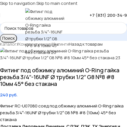
Skip to navigation
Skip to main content
+7 (831) 200-34-
Поиск
Каталог
/
Комплектующие
/
Фитинги
Назад к товарам
Фитинг под обжимку алюминий O-Ring гайка
резьба 3/4″-16UNF Ø трубки 1/2″ G8 №8 #8
10мм 45° без стакана
240
руб.
Фитинг RC-U07080 соед под обжимку алюминий O-Ring гайка
резьба 3/4″-16UNF Ø трубки 1/2″ G8 №8 #8 (10мм) 45° без
стакана
Доставка Деловыми Линиями, СДЭК, ПЭК, ТК Энергия и