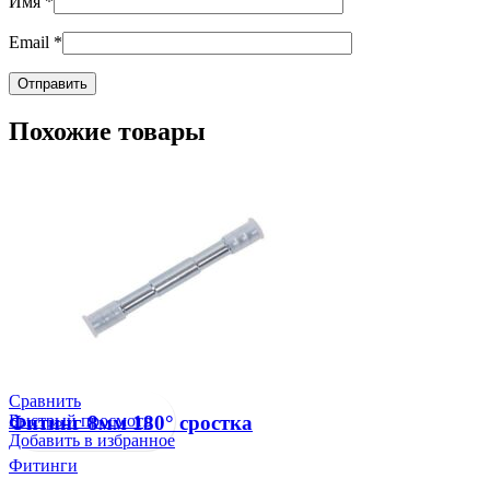
Имя
*
Email
*
Похожие товары
Сравнить
Быстрый просмотр
Фитинг 8мм 180° сростка
Добавить в избранное
Фитинги