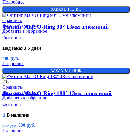
Подробнее
ЗАКАЗ В 1 КЛИК
Сравнить
Быстрый просмотр
Фитинг Male O-Ring 90° 13мм алюминий
Добавить в избранное
Фитинги
Под заказ 3-5 дней
480
руб.
Подробнее
ЗАКАЗ В 1 КЛИК
-18%
Сравнить
Быстрый просмотр
Фитинг Male O-Ring 180° 13мм алюминий
Добавить в избранное
Фитинги
В наличии
530
руб.
650
руб.
Подробнее