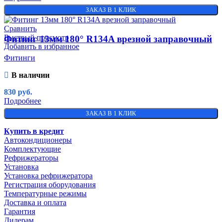
ЗАКАЗ В 1 КЛИК
Сравнить
Быстрый просмотр
Фитинг 13мм 180° R134A врезной заправочный
Добавить в избранное
Фитинги
В наличии
830
руб.
Подробнее
ЗАКАЗ В 1 КЛИК
Купить в кредит
Автокондиционеры
Комплектующие
Рефрижераторы
Установка
Установка рефрижератора
Регистрация оборудования
Температурные режимы
Доставка и оплата
Гарантия
Дилерам