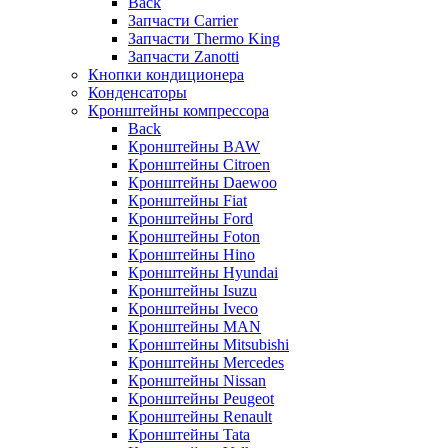
Back
Запчасти Carrier
Запчасти Thermo King
Запчасти Zanotti
Кнопки кондиционера
Конденсаторы
Кронштейны компрессора
Back
Кронштейны BAW
Кронштейны Citroen
Кронштейны Daewoo
Кронштейны Fiat
Кронштейны Ford
Кронштейны Foton
Кронштейны Hino
Кронштейны Hyundai
Кронштейны Isuzu
Кронштейны Iveco
Кронштейны MAN
Кронштейны Mitsubishi
Кронштейны Mеrcedes
Кронштейны Nissan
Кронштейны Peugeot
Кронштейны Renault
Кронштейны Tata