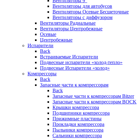
Вентиляторы 9″
Вентиляторы для автобусов
Вентиляторы Осевые Бесщеточные
Вентиляторы с диффузором
Вентиляторы Радиальные
Вентиляторы Центробежные
Осевые
Центробежные
Испарители
Back
Встраиваемые Испарители
Подвесные испарители «холод-тепло»
Подвесные Испарители «холод»
Компрессоры
Back
Запасные части к компрессорам
Back
Запасные части к компрессорам Bitzer
Запасные части к компрессорам BOCK
Крышки компрессора
Подшипники компрессора
Прижимные пластины
Прокладки компрессора
Пыльники компрессора
Сальники компрессора