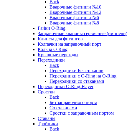
Back
Вварочные фитинги №10
Вварочные фитинги №12
Вварочные фитинги №6
Вварочные фитинги №8
Гайки O-Ring
Заправочные клапаны сервисные (ниппели)
Клипсы для фитингов
Колпачки на заправочный порт
Кольца O-Ring
Крышные переходы
Переходники
Back
Переходники Без стаканов
Переходники с O-Ring на O-Ring
Переходники со стаканами
Переходники O-Ring-Flayer
Сростки
Back
Без заправочного порта
Со стаканами
Сростки с заправочным портом
Стаканы
Тройники
Back