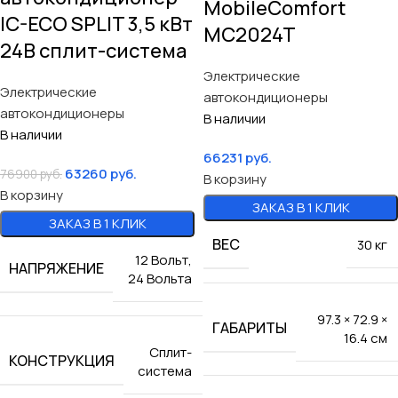
MobileComfort
IC-ECO SPLIT 3,5 кВт
MC2024T
24В сплит-система
Электрические
Электрические
автокондиционеры
автокондиционеры
В наличии
В наличии
66231
руб.
63260
руб.
76900
руб.
В корзину
В корзину
ЗАКАЗ В 1 КЛИК
ЗАКАЗ В 1 КЛИК
ВЕС
30 кг
12 Вольт
,
НАПРЯЖЕНИЕ
24 Вольта
97.3 × 72.9 ×
ГАБАРИТЫ
16.4 см
Сплит-
КОНСТРУКЦИЯ
система