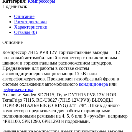
Категория:
Компрессоры
Поделиться:
Описание
Расчет доставки
Характеристики
Отзывы (0)
Описание
Компрессор 7H15 PV8 12V горизонтальные выходы — 12-
вольтовый автомобильный компрессор с поликлиновым
шкивом и горизонтальным расположением штуцеров.
Предназначен для работы в составе систем
автокондиционеров мощностью до 15 кВт или
авторефрижераторов. Прокачивает газообразный фреон в
системе охлаждения автомобильного
кондиционера
или
рефрижератора
.
Аналоги: Sanden SD7H15, Dyne DY7H15 PV8 12V HOR,
TerraFrigo 7H15, RC-U0827 (7H15,12V,PV8) ВЫХОДЫ
ГОРИЗОНТАЛЬНЫЕ (O-RING) 3/4″-7/8″.. Шкив данного
компрессора предназначен для работы с приводными
поликлиновыми ремнями на 4, 5, 6 или 8 «ручьёв», например
4РК1100, 5РК1290, 6PK1293 и подобными.
Задняя крышка компрессора имеет горизонтальные выходы,