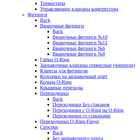
Термостаты
Управляющие клапаны компрессора
Фитинги
Back
Вварочные фитинги
Back
Вварочные фитинги №10
Вварочные фитинги №12
Вварочные фитинги №6
Вварочные фитинги №8
Гайки O-Ring
Заправочные клапаны сервисные (ниппели)
Клипсы для фитингов
Колпачки на заправочный порт
Кольца O-Ring
Крышные переходы
Переходники
Back
Переходники Без стаканов
Переходники с O-Ring на O-Ring
Переходники со стаканами
Переходники O-Ring-Flayer
Сростки
Back
Без заправочного порта