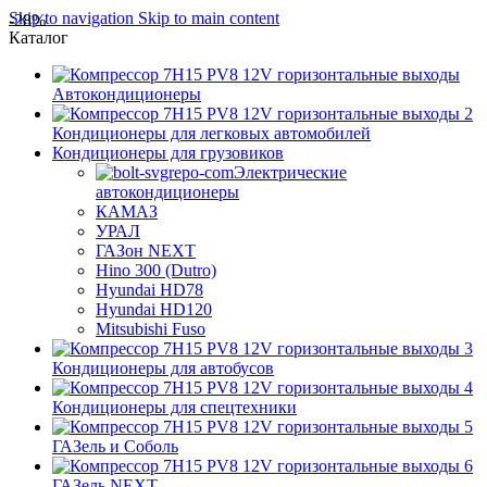
Skip to navigation
Skip to main content
-28%
Каталог
Автокондиционеры
Кондиционеры для легковых автомобилей
Кондиционеры для грузовиков
Электрические
автокондиционеры
КАМАЗ
УРАЛ
ГАЗон NEXT
Hino 300 (Dutro)
Hyundai HD78
Hyundai HD120
Mitsubishi Fuso
Кондиционеры для автобусов
Кондиционеры для спецтехники
ГАЗель и Соболь
ГАЗель NEXT