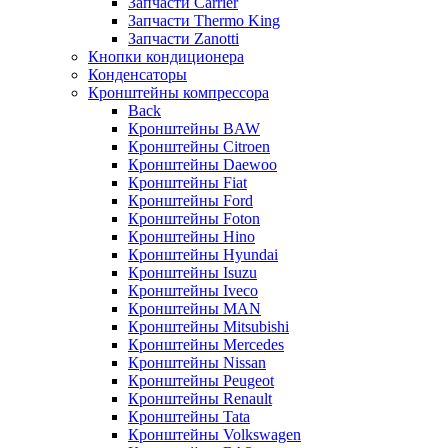
Запчасти Carrier
Запчасти Thermo King
Запчасти Zanotti
Кнопки кондиционера
Конденсаторы
Кронштейны компрессора
Back
Кронштейны BAW
Кронштейны Citroen
Кронштейны Daewoo
Кронштейны Fiat
Кронштейны Ford
Кронштейны Foton
Кронштейны Hino
Кронштейны Hyundai
Кронштейны Isuzu
Кронштейны Iveco
Кронштейны MAN
Кронштейны Mitsubishi
Кронштейны Mеrcedes
Кронштейны Nissan
Кронштейны Peugeot
Кронштейны Renault
Кронштейны Tata
Кронштейны Volkswagen