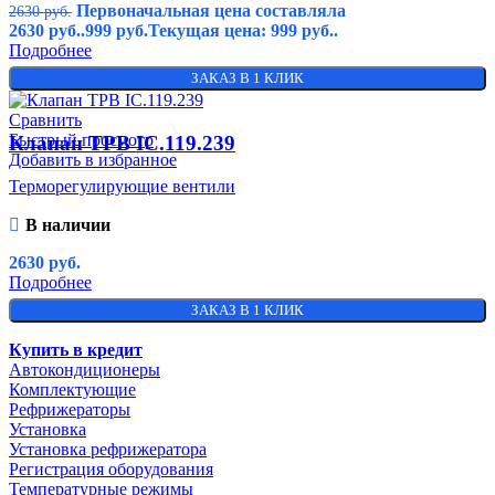
Первоначальная цена составляла
2630
руб.
2630 руб..
999
руб.
Текущая цена: 999 руб..
Подробнее
ЗАКАЗ В 1 КЛИК
Сравнить
Быстрый просмотр
Клапан ТРВ IC.119.239
Добавить в избранное
Терморегулирующие вентили
В наличии
2630
руб.
Подробнее
ЗАКАЗ В 1 КЛИК
Купить в кредит
Автокондиционеры
Комплектующие
Рефрижераторы
Установка
Установка рефрижератора
Регистрация оборудования
Температурные режимы