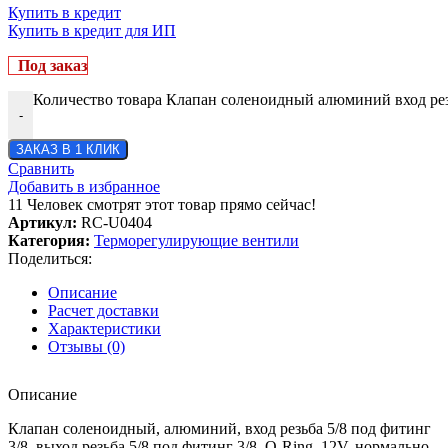
Купить в кредит
Купить в кредит для ИП
Под заказ
Количество товара Клапан соленоидный алюминий вход резьб
-
ЗАКАЗ В 1 КЛИК
Сравнить
Добавить в избранное
11
Человек смотрят этот товар прямо сейчас!
Артикул:
RC-U0404
Категория:
Терморегулирующие вентили
Поделиться:
Описание
Расчет доставки
Характеристики
Отзывы (0)
Описание
Клапан соленоидный, алюминий, вход резьба 5/8 под фитинг
3/8, выход резьба 5/8 под фитинг 3/8, O-Ring, 12V, нормально