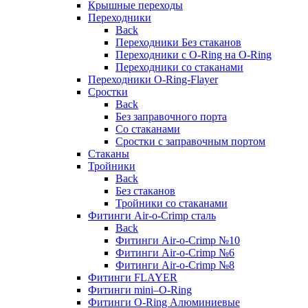
Крышные переходы
Переходники
Back
Переходники Без стаканов
Переходники с O-Ring на O-Ring
Переходники со стаканами
Переходники O-Ring-Flayer
Сростки
Back
Без заправочного порта
Со стаканами
Сростки с заправочным портом
Стаканы
Тройники
Back
Без стаканов
Тройники со стаканами
Фитинги Air-o-Crimp сталь
Back
Фитинги Air-o-Crimp №10
Фитинги Air-o-Crimp №6
Фитинги Air-o-Crimp №8
Фитинги FLAYER
Фитинги mini–O-Ring
Фитинги O-Ring Алюминиевые