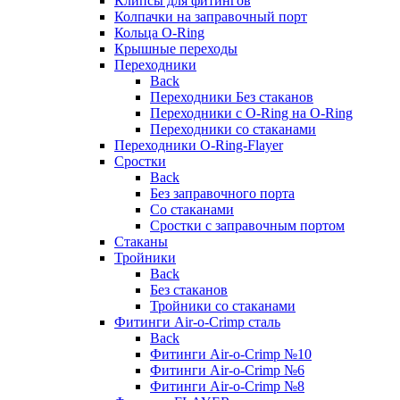
Клипсы для фитингов
Колпачки на заправочный порт
Кольца O-Ring
Крышные переходы
Переходники
Back
Переходники Без стаканов
Переходники с O-Ring на O-Ring
Переходники со стаканами
Переходники O-Ring-Flayer
Сростки
Back
Без заправочного порта
Со стаканами
Сростки с заправочным портом
Стаканы
Тройники
Back
Без стаканов
Тройники со стаканами
Фитинги Air-o-Crimp сталь
Back
Фитинги Air-o-Crimp №10
Фитинги Air-o-Crimp №6
Фитинги Air-o-Crimp №8